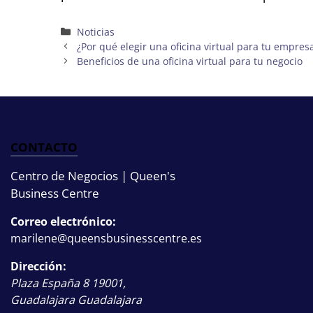
Categorías
Noticias
¿Por qué elegir una oficina virtual para tu empres
Beneficios de una oficina virtual para tu negocio
CONTACTO
Centro de Negocios | Queen's
Business Centre
Correo electrónico:
marilene@queensbusinesscentre.es
Dirección:
Plaza España 8
19001
,
Guadalajara
Guadalajara